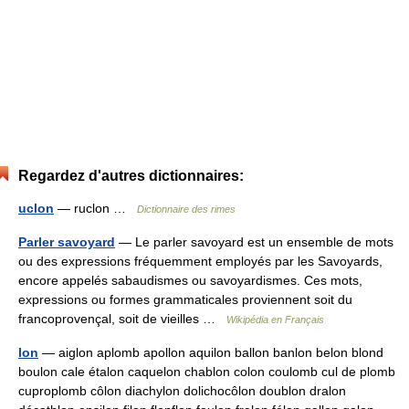
Regardez d'autres dictionnaires:
uclon
— ruclon …
Dictionnaire des rimes
Parler savoyard
— Le parler savoyard est un ensemble de mots
ou des expressions fréquemment employés par les Savoyards,
encore appelés sabaudismes ou savoyardismes. Ces mots,
expressions ou formes grammaticales proviennent soit du
francoprovençal, soit de vieilles …
Wikipédia en Français
lon
— aiglon aplomb apollon aquilon ballon banlon belon blond
boulon cale étalon caquelon chablon colon coulomb cul de plomb
cuproplomb côlon diachylon dolichocôlon doublon dralon