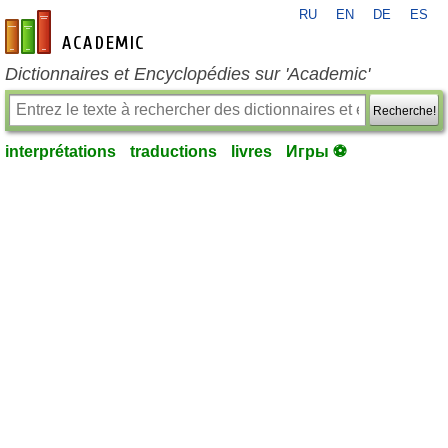
RU
EN
DE
ES
fr-academic.com
Dictionnaires et Encyclopédies sur 'Academic'
Recherche!
interprétations
traductions
livres
Игры ⚽