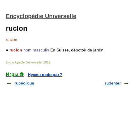
Encyclopédie Universelle
ruclon
ruclon
●
ruclon
nom masculin
En Suisse, dépotoir de jardin.
Encyclopédie Universelle
.
2012
.
Игры ⚽
Нужен реферат?
rubéolique
rudenter